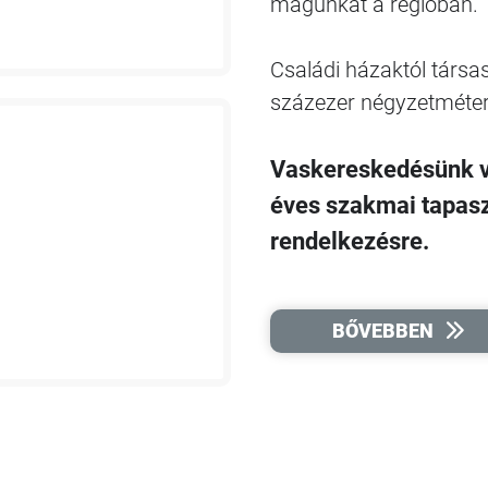
magunkat a régióban.
Családi házaktól társa
százezer négyzetméter
Vaskereskedésünk ve
éves szakmai tapaszt
rendelkezésre.
BŐVEBBEN