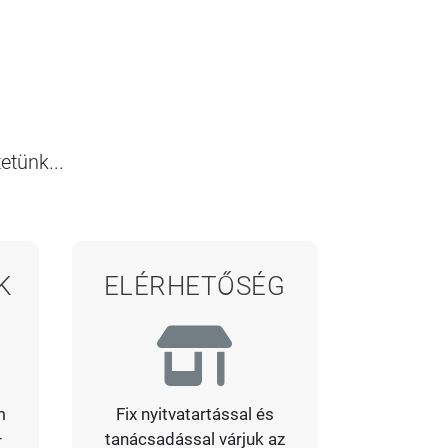
etünk...
K
ELÉRHETŐSÉG
m
Fix nyitvatartással és
–
tanácsadással várjuk az