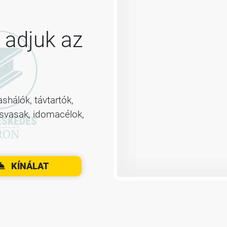
 adjuk az
hálók, távtartók,
osvasak, idomacélok,
KÍNÁLAT