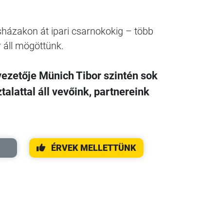
sházakon át ipari csarnokokig – több
 áll mögöttünk.
zetője Münich Tibor szintén sok
alattal áll vevőink, partnereink
ÉRVEK MELLETTÜNK