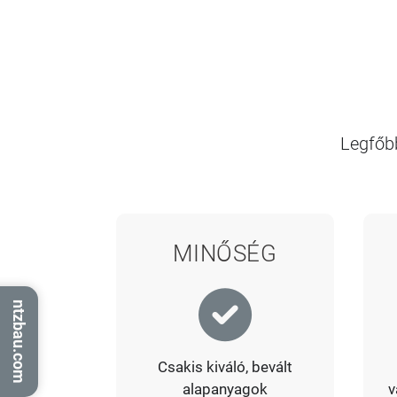
Legfőbb
MINŐSÉG
ntzbau.com
Csakis kiváló, bevált
alapanyagok
v